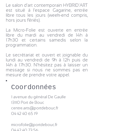
Le salon d'art contemporain HYBRID'ART
est situé à l'espace Gagarine, entrée
libre tous les jours (week-end compris,
hors jours fériés).
La Micro-Folie est ouverte en entrée
libre du mardi au vendredi de 14h à
17h30 et certains samedis selon la
programmation.
Le secrétariat et ouvert et joignable du
lundi au vendredi de 9h à 12h puis de
14h à 17h30. N'hésitez pas à laisser un
message si nous ne sommes pas en
mesure de prendre votre appel.
Coordonnées
1 avenue du général De Gaulle
13110 Port de Bouc
centre.arts@portdebouc.fr
04 42 40 65 19
microfolie@portdebouc.fr
04 42 40 73 56